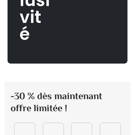
lusi
vit
é
-30 % dès maintenant
offre limitée !