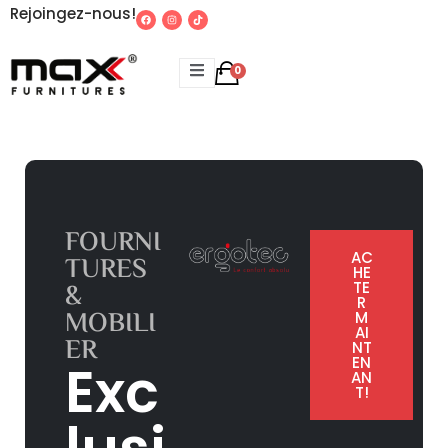
Rejoingez-nous!
0
FOURNI
AC
TURES
HE
&
TE
R
MOBILI
M
AI
ER
NT
EN
Exc
AN
T!