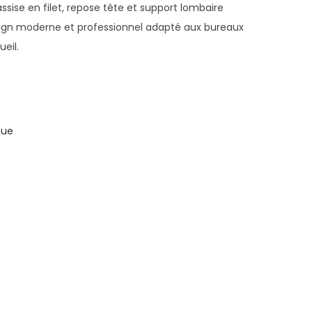
assise en filet, repose tête et support lombaire
esign moderne et professionnel adapté aux bureaux
eil.
que