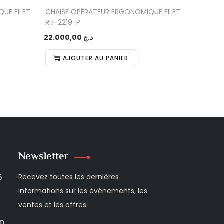
UE FILET
CHAISE OPÉRATEUR ERGONOMIQUE FILET
RH-2219-P
22.000,00
د.ج
AJOUTER AU PANIER
Newsletter
5
Recevez toutes les dernières
informations sur les événements, les
ventes et les offres.
om