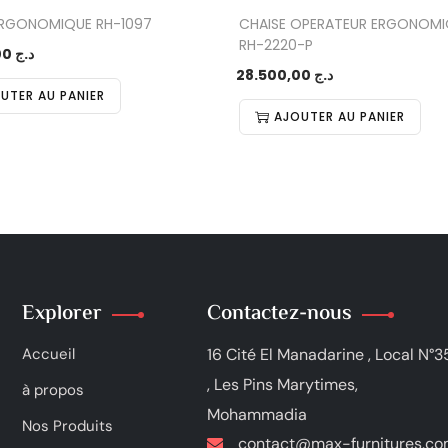
ERGONOMIQUE RH-1097
CHAISE OPERATEUR ERGONOMIQ
RH-2220-P
30.000,00
د.ج
28.500,00
د.ج
UTER AU PANIER
AJOUTER AU PANIER
Explorer
Contactez-nous
Accueil
16 Cité El Manadarine , Local N°3
, Les Pins Marytimes,
à propos
Mohammadia
Nos Produits
contact@max-furnitures.c