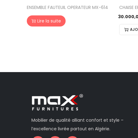
ENSEMBLE FAUTEUIL OPERATEUR MX-614
CHAISE 
Lire la suite
AJO
Mobilier de qualité alliant confort et style –
l’excellence livrée partout en Algérie.